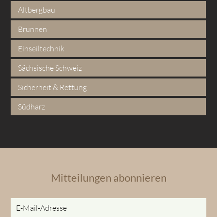
Altbergbau
Brunnen
Einseiltechnik
Sächsische Schweiz
Sicherheit & Rettung
Südharz
Mitteilungen abonnieren
E-
Mail-